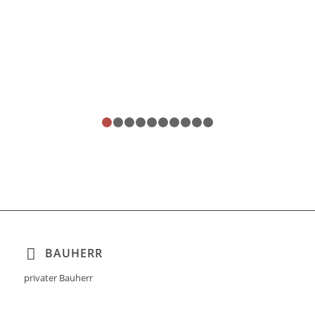
1
2
3
4
5
6
7
8
9
10
BAUHERR
privater Bauherr