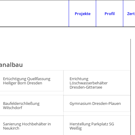
Projekte
Profil
Zert
analbau
Ertüchtigung Quellfassung
Errichtung
Heiliger Born Dresden
Löschwasserbehälter
Dresden-Gittersee
Baufelderschließung
Gymnasium Dresden-Plauen
Wilschdorf
Sanierung Hochbehälter in
Herstellung Parkplatz SG
Neukirch
Weißig